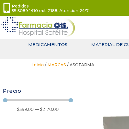
Pedidos
55 5089 1410 ext. 2188. Atención 24/7
MEDICAMENTOS
MATERIAL DE C
Inicio
/
MARCAS
/ ASOFARMA
Precio
$
399
.00
—
$
2170
.00