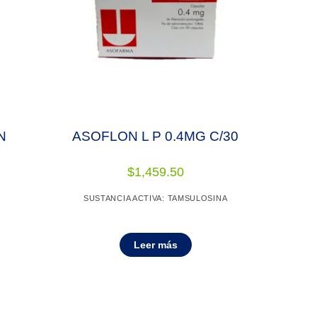
N
ASOFLON L P 0.4MG C/30
$
1,459.50
SUSTANCIA ACTIVA: TAMSULOSINA
Leer más