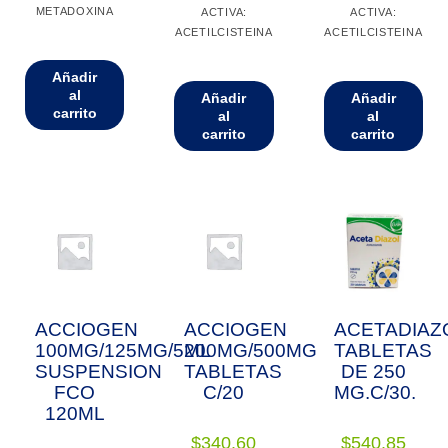
METADOXINA
ACTIVA:
ACTIVA:
ACETILCISTEINA
ACETILCISTEINA
Añadir
al
Añadir
Añadir
carrito
al
al
carrito
carrito
ACCIOGEN
ACCIOGEN
ACETADIAZ
100MG/125MG/5ML
200MG/500MG
TABLETAS
SUSPENSION
TABLETAS
DE 250
FCO
C/20
MG.C/30.
120ML
$
340.60
$
540.85