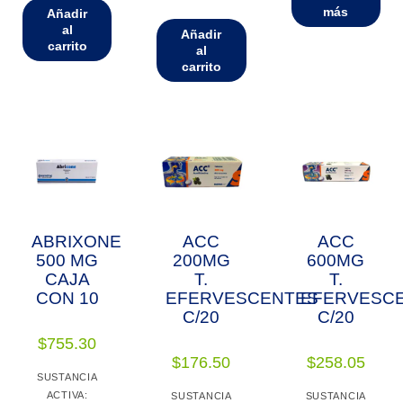
más
Añadir
al
Añadir
carrito
al
carrito
ABRIXONE
ACC
ACC
500 MG
200MG
600MG
CAJA
T.
T.
CON 10
EFERVESCENTES
EFERVESC
C/20
C/20
$
755.30
$
176.50
$
258.05
SUSTANCIA
ACTIVA:
SUSTANCIA
SUSTANCIA