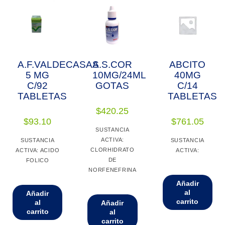
A.F.VALDECASAS
A.S.COR
ABCITO
5 MG
10MG/24ML
40MG
C/92
GOTAS
C/14
TABLETAS
TABLETAS
$
420.25
$
93.10
$
761.05
SUSTANCIA
ACTIVA:
SUSTANCIA
SUSTANCIA
CLORHIDRATO
ACTIVA: ACIDO
ACTIVA:
DE
FOLICO
NORFENEFRINA
Añadir
al
Añadir
carrito
al
Añadir
carrito
al
carrito