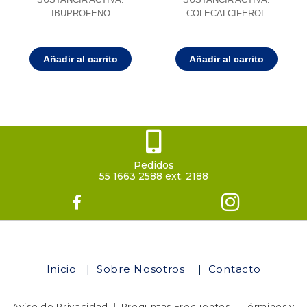
IBUPROFENO
COLECALCIFEROL
Añadir al carrito
Añadir al carrito
Pedidos
55 1663 2588 ext. 2188
Inicio
|
Sobre Nosotros
|
Contacto
Aviso de Privacidad
|
Preguntas Frecuentes
|
Términos y