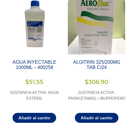
AGUA INYECTABLE
ALGITRIN 325/200MG
1000ML – 400258
TAB C/24
$
51.55
$
306.90
SUSTANCIA ACTIVA: AGUA
SUSTANCIA ACTIVA:
ESTERIL
PARACETAMOL / IBUPROFENO
Añadir al carrito
Añadir al carrito