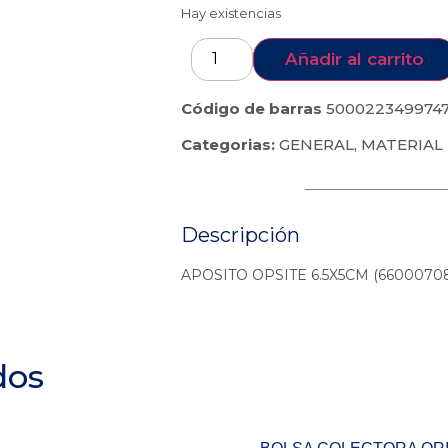
Hay existencias
Añadir al carrito
Código de barras
500022349974
Categorias:
GENERAL
,
MATERIAL
Descripción
APOSITO OPSITE 6.5X5CM (6600070
dos