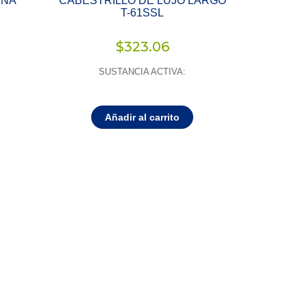
INA
CABESTRILLO DE LUJO LARGO
T-61SSL
$
323.06
SUSTANCIA ACTIVA:
Añadir al carrito