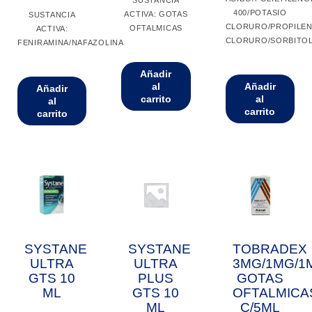
400/POTASIO
ACTIVA: GOTAS
SUSTANCIA
CLORURO/PROPILEN
OFTALMICAS
ACTIVA:
CLORURO/SORBITO
FENIRAMINA/NAFAZOLINA
Añadir
al
Añadir
Añadir
carrito
al
al
carrito
carrito
SYSTANE
SYSTANE
TOBRADEX
ULTRA
ULTRA
3MG/1MG/1
GTS 10
PLUS
GOTAS
ML
GTS 10
OFTALMICA
ML
C/5ML