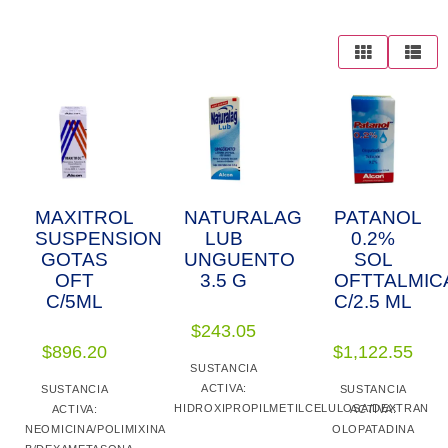
MAXITROL
NATURALAG
PATANOL
SUSPENSION
LUB
0.2%
GOTAS
UNGUENTO
SOL
OFT
3.5 G
OFTTALMIC
C/5ML
C/2.5 ML
$
243.05
$
896.20
$
1,122.55
SUSTANCIA
ACTIVA:
SUSTANCIA
SUSTANCIA
HIDROXIPROPILMETILCELULOSA/DEXTRAN
ACTIVA:
ACTIVA:
NEOMICINA/POLIMIXINA
OLOPATADINA