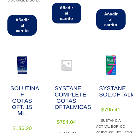
B/DEXAMETASONA
Añadir
al
Añadir
carrito
al
Añadir
carrito
al
carrito
SOLUTINA
SYSTANE
SYSTANE
F
COMPLETE
SOL.OFTAL
GOTAS
GOTAS
OFT. 15
OFTALMICAS
$
795.41
ML.
SUSTANCIA
$
784.04
ACTIVA: BORICO
$
136.20
ACIDO/POLIETILENG
SUSTANCIA